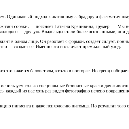
м. Одинаковый подход к активному лабрадору и флегматичному 
аз жизни собаки, — поясняет Татьяна Крапивина, грумер. — Мы н
олодого — другую. Владельцы стали более осознанными, они дов
льтант в одном лице. Он работает с формой, создает силуэт, по
о — создает ее. Именно это и отличает премиальный уход.
о это кажется баловством, кто-то в восторге. Но тренд набирае
 используем только специальные безопасные краски для животны
сь, каждый из нас хоть раз видел фотографию нелепо покрашенно
кцию пигмента и даже психологию питомца. Но результат того с