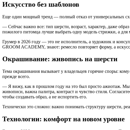
Искусство без шаблонов
Еще один мощный тренд — полный отказ от универсальных схе
— Сейчас важно все: тип шерсти, возраст, характер, даже обр
пожилого питомца лучше выбрать одну модель стрижки, а для м
Грумер в 2026 году — это не исполнитель, а художник и консу
GROOM ACADEMY, знают: ремесло повторяет форму, а искусств
Окрашивание: живопись на шерсти
Тема окрашивания вызывает у владельцев горячие споры: кому-т
прежде всего.
— Я вижу, как в прошлом году на это был просто ажиотаж. Мы
живописи, важна палитра, контраст и чувство стиля. Согласите
чтобы создавать образ, а не испортить его.
Технически это сложно: важно понимать структуру шерсти, реа
Технологии: комфорт на новом уровне