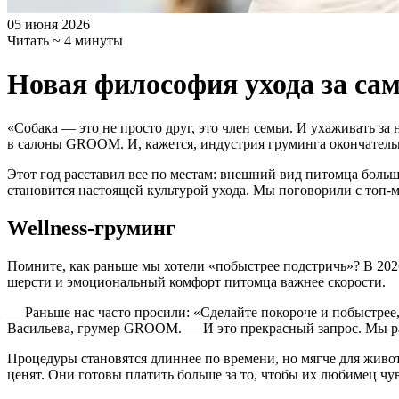
05 июня 2026
Читать ~ 4 минуты
Новая философия ухода за с
«Собака — это не просто друг, это член семьи. И ухаживать за
в салоны GROOM. И, кажется, индустрия груминга окончательн
Этот год расставил все по местам: внешний вид питомца больше
становится настоящей культурой ухода. Мы поговорили с топ-
Wellness-груминг
Помните, как раньше мы хотели «побыстрее подстричь»? В 2026
шерсти и эмоциональный комфорт питомца важнее скорости.
— Раньше нас часто просили: «Сделайте покороче и побыстрее,
Васильева, грумер GROOM. — И это прекрасный запрос. Мы рабо
Процедуры становятся длиннее по времени, но мягче для живот
ценят. Они готовы платить больше за то, чтобы их любимец чув