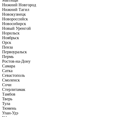
Мытищи
Нижний Новгород
Нижний Тагил
Новокузнецк
Новороссийск
Новосибирск
Новый Уренгой
Норильск
Ноябрьск
Орск
Пенза
Первоуральск
Пермь
Ростов-на-Дону
Самара
Сатка
Севастополь
Смоленск
Сочи
Стерлитамак
Тамбов
Тверь
Тула
Тюмень
Улан-Удэ