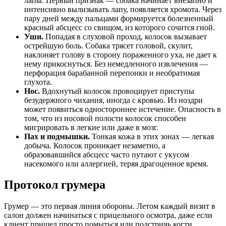
лапы. Первый признак — собака начинает внезапно и
интенсивно вылизывать лапу, появляется хромота. Через
пару дней между пальцами формируется болезненный
красный абсцесс со свищом, из которого сочится гной.
Уши.
Попадая в слуховой проход, колосок вызывает
острейшую боль. Собака трясет головой, скулит,
наклоняет голову в сторону пораженного уха, не дает к
нему прикоснуться. Без немедленного извлечения —
перфорация барабанной перепонки и необратимая
глухота.
Нос.
Вдохнутый колосок провоцирует приступы
безудержного чихания, иногда с кровью. Из ноздри
может появиться одностороннее истечение. Опасность в
том, что из носовой полости колосок способен
мигрировать в легкие или даже в мозг.
Пах и подмышки.
Тонкая кожа в этих зонах — легкая
добыча. Колосок проникает незаметно, а
образовавшийся абсцесс часто путают с укусом
насекомого или аллергией, теряя драгоценное время.
Протокол грумера
Грумер — это первая линия обороны. Летом каждый визит в
салон должен начинаться с прицельного осмотра, даже если
клиент пришел просто помыться или подстричь когти.