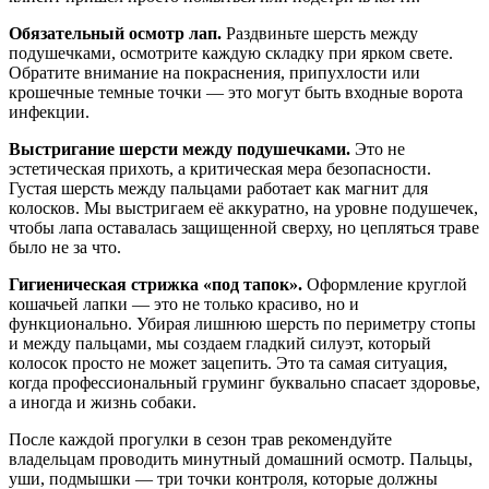
Обязательный осмотр лап.
Раздвиньте шерсть между
подушечками, осмотрите каждую складку при ярком свете.
Обратите внимание на покраснения, припухлости или
крошечные темные точки — это могут быть входные ворота
инфекции.
Выстригание шерсти между подушечками.
Это не
эстетическая прихоть, а критическая мера безопасности.
Густая шерсть между пальцами работает как магнит для
колосков. Мы выстригаем её аккуратно, на уровне подушечек,
чтобы лапа оставалась защищенной сверху, но цепляться траве
было не за что.
Гигиеническая стрижка «под тапок».
Оформление круглой
кошачьей лапки — это не только красиво, но и
функционально. Убирая лишнюю шерсть по периметру стопы
и между пальцами, мы создаем гладкий силуэт, который
колосок просто не может зацепить. Это та самая ситуация,
когда профессиональный груминг буквально спасает здоровье,
а иногда и жизнь собаки.
После каждой прогулки в сезон трав рекомендуйте
владельцам проводить минутный домашний осмотр. Пальцы,
уши, подмышки — три точки контроля, которые должны