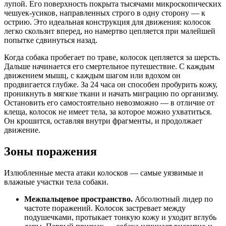
лупой. Его поверхность покрыта тысячами микроскопических
чешуек-усиков, направленных строго в одну сторону — к
острию. Это идеальная конструкция для движения: колосок
легко скользит вперед, но намертво цепляется при малейшей
попытке сдвинуться назад.
Когда собака пробегает по траве, колосок цепляется за шерсть.
Дальше начинается его смертельное путешествие. С каждым
движением мышц, с каждым шагом или вдохом он
продвигается глубже. За 24 часа он способен пробурить кожу,
проникнуть в мягкие ткани и начать миграцию по организму.
Остановить его самостоятельно невозможно — в отличие от
клеща, колосок не имеет тела, за которое можно ухватиться.
Он крошится, оставляя внутри фрагменты, и продолжает
движение.
Зоны поражения
Излюбленные места атаки колосков — самые уязвимые и
влажные участки тела собаки.
Межпальцевое пространство.
Абсолютный лидер по
частоте поражений. Колосок застревает между
подушечками, протыкает тонкую кожу и уходит вглубь