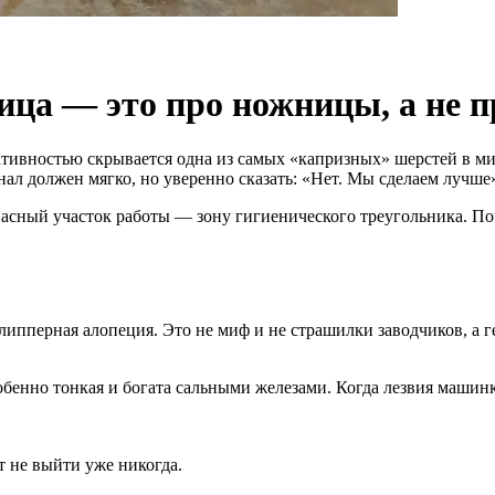
ица — это про ножницы, а не 
ативностью скрывается одна из самых «капризных» шерстей в ми
ал должен мягко, но уверенно сказать: «Нет. Мы сделаем лучше
ный участок работы — зону гигиенического треугольника. Почем
липперная алопеция. Это не миф и не страшилки заводчиков, а 
обенно тонкая и богата сальными железами. Когда лезвия машин
ет не выйти уже никогда.