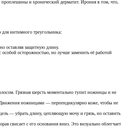
е проплешины и хронический дерматит. Ирония в том, что,
р для интимного треугольника:
но оставляя защитную длину.
 особой осторожностью, но лучше заменить её работой
олосом. Грязная шерсть моментально тупит ножницы и не
у. Движения ножницами — перпендикулярно коже, чтобы не
цель — убрать длину, цепляющую мочу и грязь, но оставить
ая свисает с его основания вниз. Это визуально облегчает