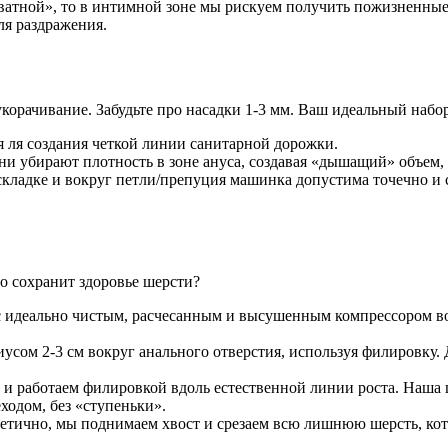
 «ватной», то в интимной зоне мы рискуем получить пожизненны
ля раздражения.
укорачивание. Забудьте про насадки 1-3 мм. Ваш идеальный набо
ля создания четкой линии санитарной дорожки.
убирают плотность в зоне ануса, создавая «дышащий» объем, 
ладке и вокруг петли/препуция машинка допустима точечно и с
но сохранит здоровье шерсти?
 с идеально чистым, расчесанным и высушенным компрессором в
иусом 2-3 см вокруг анального отверстия, используя филировк
у и работаем филировкой вдоль естественной линии роста. Наша 
ходом, без «ступеньки».
тично, мы поднимаем хвост и срезаем всю лишнюю шерсть, котор