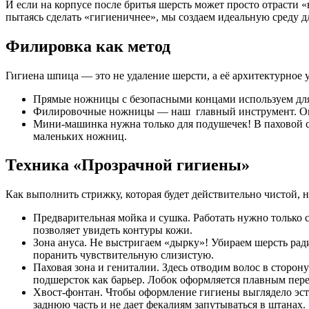
И если на корпусе после бритья шерсть может просто отрасти
пытаясь сделать «гигиеничнее», мы создаем идеальную среду д
Филировка как метод
Гигиена шпица — это не удаление шерсти, а её архитектурное 
Прямые ножницы с безопасными концами используем для 
Филировочные ножницы — наш главный инструмент. Они 
Мини-машинка нужна только для подушечек! В паховой ск
маленьких ножниц.
Техника «Прозрачной гигиены»
Как выполнить стрижку, которая будет действительно чистой, 
Предварительная мойка и сушка. Работать нужно только
позволяет увидеть контуры кожи.
Зона ануса. Не выстригаем «дырку»! Убираем шерсть рад
поранить чувствительную слизистую.
Паховая зона и гениталии. Здесь отводим волос в сторон
подшерсток как барьер. Лобок оформляется плавным пере
Хвост-фонтан. Чтобы оформление гигиены выглядело эсте
заднюю часть и не дает фекалиям запутываться в штанах.