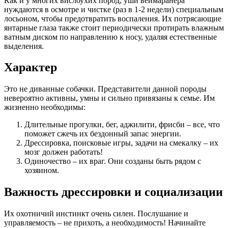
Как и у многих вислоухих пород, уши веймаранера
нуждаются в осмотре и чистке (раз в 1-2 недели) специальным
лосьоном, чтобы предотвратить воспаления. Их потрясающие
янтарные глаза также стоит периодически протирать влажным
ватным диском по направлению к носу, удаляя естественные
выделения.
Характер
Это не диванные собачки. Представители данной породы
невероятно активны, умны и сильно привязаны к семье. Им
жизненно необходимы:
Длительные прогулки, бег, аджилити, фрисби – все, что
поможет сжечь их бездонный запас энергии.
Дрессировка, поисковые игры, задачи на смекалку – их
мозг должен работать!
Одиночество – их враг. Они созданы быть рядом с
хозяином.
Важность дрессировки и социализации
Их охотничий инстинкт очень силен. Послушание и
управляемость – не прихоть, а необходимость! Начинайте