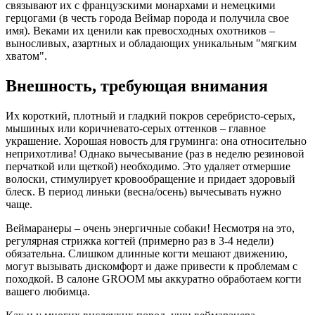
связывают их с французскими монархами и немецкими
герцогами (в честь города Веймар порода и получила свое
имя). Веками их ценили как превосходных охотников –
выносливых, азартных и обладающих уникальным "мягким
хватом".
Внешность, требующая внимания
Их короткий, плотный и гладкий покров серебристо-серых,
мышиных или коричневато-серых оттенков – главное
украшение. Хорошая новость для груминга: она относительно
неприхотлива! Однако вычесывание (раз в неделю резиновой
перчаткой или щеткой) необходимо. Это удаляет отмершие
волоски, стимулирует кровообращение и придает здоровый
блеск. В период линьки (весна/осень) вычесывать нужно
чаще.
Веймаранеры – очень энергичные собаки! Несмотря на это,
регулярная стрижка когтей (примерно раз в 3-4 недели)
обязательна. Слишком длинные когти мешают движению,
могут вызывать дискомфорт и даже привести к проблемам с
походкой. В салоне GROOM мы аккуратно обработаем когти
вашего любимца.