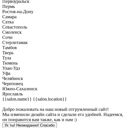
Первоуральск
Пермь
Ростов-на-Дону
Самара
Сатка
Севастополь
Смоленск
Сочи
Стерлитамак
Тамбов
Тверь
Тула
Тюмень
Улан-Удэ
Уфа
Челябинск
Череповец
Южно-Сахалинск
Ярославль
{{salon.name}}
{{salon.location}}
Добро пожаловать на наш новый отгрумленный сайт!
Мы изменили дизайн сайта и сделали его удобней. Надеемся,
он понравится вам также, как и нам :)
Ух ты! Неожиданно! Cпасибо