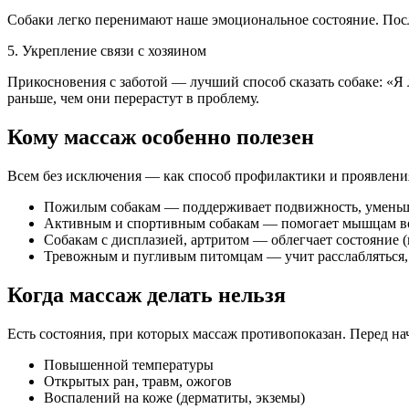
Собаки легко перенимают наше эмоциональное состояние. После 
5. Укрепление связи с хозяином
Прикосновения с заботой — лучший способ сказать собаке: «Я 
раньше, чем они перерастут в проблему.
Кому массаж особенно полезен
Всем без исключения — как способ профилактики и проявления
Пожилым собакам — поддерживает подвижность, уменьш
Активным и спортивным собакам — помогает мышцам вос
Собакам с дисплазией, артритом — облегчает состояние (
Тревожным и пугливым питомцам — учит расслабляться, 
Когда массаж делать нельзя
Есть состояния, при которых массаж противопоказан. Перед нач
Повышенной температуры
Открытых ран, травм, ожогов
Воспалений на коже (дерматиты, экземы)