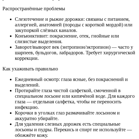
Распространённые проблемы
Слезотечение и рыжие дорожки: связаны с питанием,
аллергией, анатомией (породы с короткой мордой) или
закупоркой слёзных каналов.
Конъюнктивит: покраснение, отек, гнойные или
слизистые выделения.
Заворот/выворот век (энтропион/эктропион) — часто у
шарпеев, бульдогов, лабрадоров. Требует хирургической
коррекции.
Как ухаживать правильно
Ежедневный осмотр: глаза ясные, без покраснений и
выделений.
Протирайте глаза чистой салфеткой, смоченной в
специальном лосьоне или кипячёной воде. Для каждого
глаза — отдельная салфетка, чтобы не переносить
инфекцию.
Корочки в уголках глаз размачивайте лосьоном и
аккуратно убирайте.
Для удаления слезных дорожек есть специальные
лосьоны и пудры. Перекись и спирт не используйте —
обожжёте кожу.