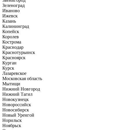
Звенигород
Зеленоград
Иваново
Ижевск
Казань
Калининград
Копейск
Королев
Кострома
Краснодар
Краснотурьинск
Красноярск
Курган
Курск
Лазаревское
Московская область
Мытищи
Нижний Новгород
Нижний Тагил
Новокузнецк
Новороссийск
Новосибирск
Новый Уренгой
Норильск
Ноябрьск