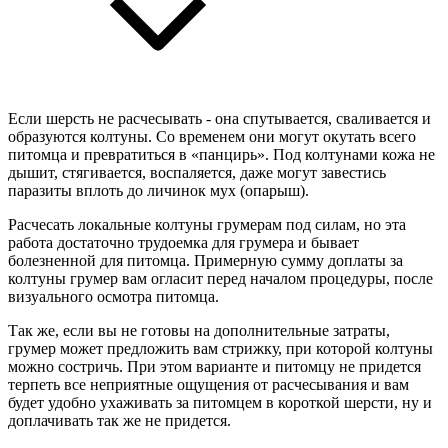
Если шерсть не расчесывать - она спутывается, сваливается и
образуются колтуны. Со временем они могут окутать всего
питомца и превратиться в «панцирь». Под колтунами кожа не
дышит, стягивается, воспаляется, даже могут завестись
паразиты вплоть до личинок мух (опарыш).
Расчесать локальные колтуны грумерам под силам, но эта
работа достаточно трудоемка для грумера и бывает
болезненной для питомца. Примерную сумму доплаты за
колтуны грумер вам огласит перед началом процедуры, после
визуального осмотра питомца.
Так же, если вы не готовы на дополнительные затраты,
грумер может предложить вам стрижку, при которой колтуны
можно состричь. При этом варианте и питомцу не придется
терпеть все неприятные ощущения от расчесывания и вам
будет удобно ухаживать за питомцем в короткой шерсти, ну и
доплачивать так же не придется.