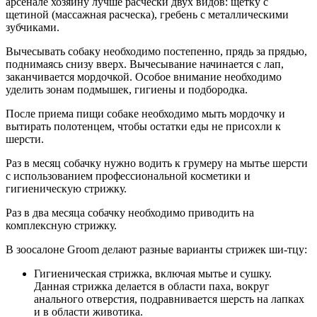
арсенале хозяину лучше расчески двух видов: щетку с
щетиной (массажная расческа), гребень с металлическими
зубчиками.
Вычесывать собаку необходимо постепенно, прядь за прядью,
поднимаясь снизу вверх. Вычесывание начинается с лап,
заканчивается мордочкой. Особое внимание необходимо
уделить зонам подмышек, гигиены и подбородка.
После приема пищи собаке необходимо мыть мордочку и
вытирать полотенцем, чтобы остатки еды не присохли к
шерсти.
Раз в месяц собачку нужно водить к грумеру на мытье шерсти
с использованием профессиональной косметики и
гигиеническую стрижку.
Раз в два месяца собачку необходимо приводить на
комплексную стрижку.
В зоосалоне Groom делают разные варианты стрижек ши-тцу:
Гигиеническая стрижка, включая мытье и сушку.
Данная стрижка делается в области паха, вокруг
анального отверстия, подравнивается шерсть на лапках
и в области животика.