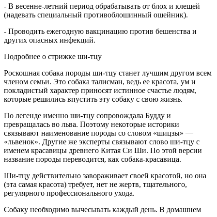
- В весенне-летний период обрабатывать от блох и клещей
(надевать специальный противоблошинный ошейник).
- Проводить ежегодную вакцинацию против бешенства и
других опасных инфекций.
Подробнее о стрижке ши-тцу
Роскошная собака породы ши-тцу станет лучшим другом всем
членом семьи. Это собака талисман, ведь ее красота, ум и
покладистый характер приносят истинное счастье людям,
которые решились впустить эту собаку с свою жизнь.
По легенде именно ши-тцу сопровождала Будду и
превращалась во льва. Поэтому некоторые историки
связывают наименование породы со словом «шицзы» —
«львенок». Другие же эксперты связывают слово ши-тцу с
именем красавицы древнего Китая Си Ши. По этой версии
название породы переводится, как собака-красавица.
Ши-тцу действительно завораживает своей красотой, но она
(эта самая красота) требует, нет не жертв, тщательного,
регулярного профессионального ухода.
Собаку необходимо вычесывать каждый день. В домашнем